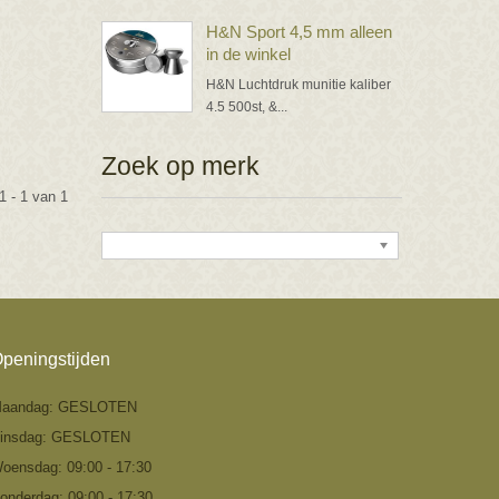
H&N Sport 4,5 mm alleen
in de winkel
H&N Luchtdruk munitie kaliber
4.5 500st, &...
Zoek op merk
1 - 1 van 1
peningstijden
aandag: GESLOTEN
insdag: GESLOTEN
oensdag: 09:00 - 17:30
onderdag: 09:00 - 17:30