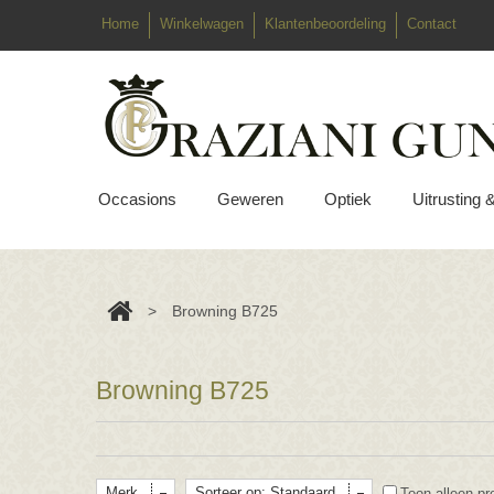
Home
Winkelwagen
Klantenbeoordeling
Contact
Occasions
Geweren
Optiek
Uitrusting 
>
Browning B725
Browning B725
Merk
Sorteer op: Standaard
Toon alleen pr