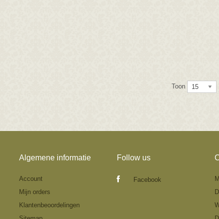
Toon
15
Algemene informatie
Follow us
O
Account
M
Facebook
Mijn orders
D
Klantenbeoordelingen
W
Sitemap
D