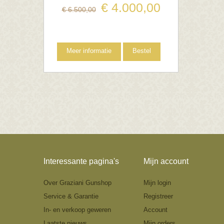
€
4.000
,
00
€
6.500
,
00
Meer informatie
Bestel
Interessante pagina's
Mijn account
Over Graziani Gunshop
Mijn login
Service & Garantie
Registreer
In- en verkoop geweren
Account
Laatste nieuws
Mijn orders