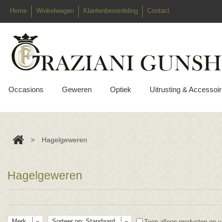
Home
Winkelwagen
Klantenbeoordeling
Contact
Occasions
Geweren
Optiek
Uitrusting & Accessoi
>
Hagelgeweren
Hagelgeweren
Merk
Sorteer op: Standaard
Toon alleen producten op v