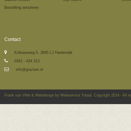
Bestelling annuleren
Contact
Kolbaanweg 5, 3845 LJ Harderwijk
0341 - 434 313
info@graziani.nl
Frank van Vliet
&
Webdesign by Webservice Totaal
. Copyright 2014 - All r