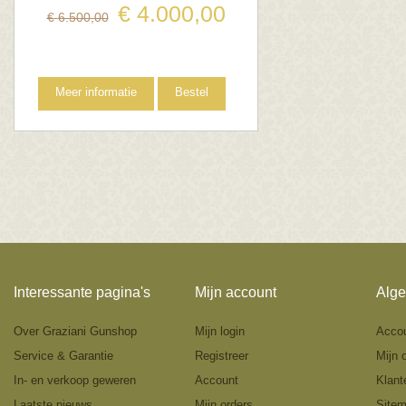
€
4.000
,
00
€
6.500
,
00
Meer informatie
Bestel
Interessante pagina's
Mijn account
Alge
Over Graziani Gunshop
Mijn login
Acco
Service & Garantie
Registreer
Mijn 
In- en verkoop geweren
Account
Klant
Laatste nieuws
Mijn orders
Site