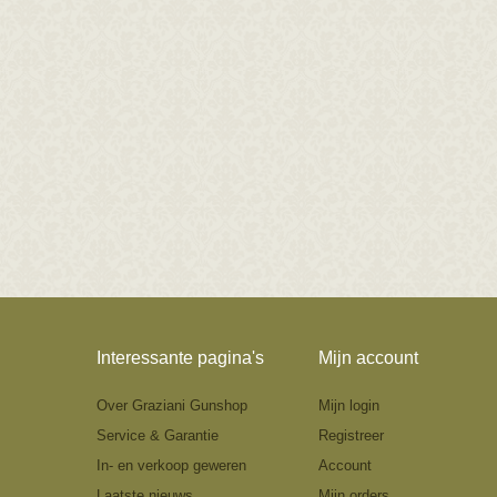
Interessante pagina's
Mijn account
Over Graziani Gunshop
Mijn login
Service & Garantie
Registreer
In- en verkoop geweren
Account
Laatste nieuws
Mijn orders