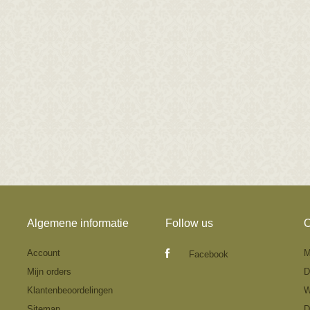
Algemene informatie
Follow us
O
Account
M
Facebook
Mijn orders
D
Klantenbeoordelingen
W
Sitemap
D