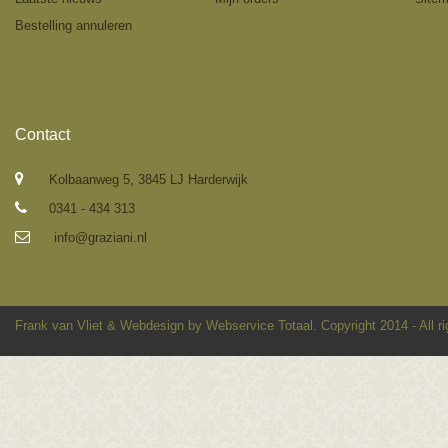
Bestelling annuleren
Contact
Kolbaanweg 5, 3845 LJ Harderwijk
0341 - 434 313
info@graziani.nl
Frank van Vliet
&
Webdesign by Webservice Totaal
. Copyright 2014 - All r