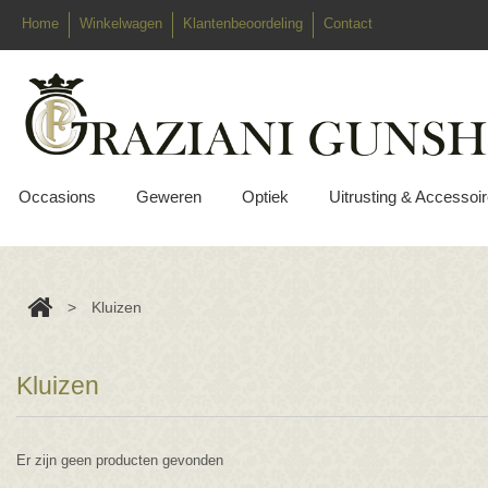
Home
Winkelwagen
Klantenbeoordeling
Contact
Occasions
Geweren
Optiek
Uitrusting & Accessoi
>
Kluizen
Kluizen
Er zijn geen producten gevonden