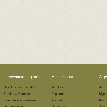
Interessante pagina's
Mijn account
Alge
Over Graziani Gunshop
Mijn login
Acco
Service & Garantie
Registreer
Mijn 
In- en verkoop geweren
Account
Klant
Laatste nieuws
Mijn orders
Site