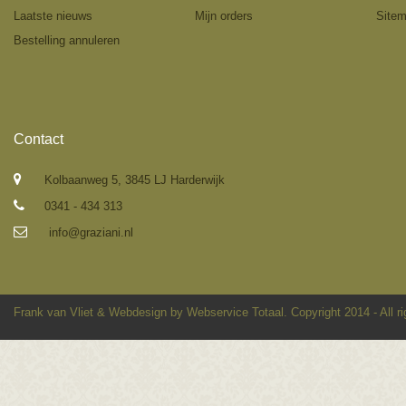
Laatste nieuws
Mijn orders
Site
Bestelling annuleren
Contact
Kolbaanweg 5, 3845 LJ Harderwijk
0341 - 434 313
info@graziani.nl
Frank van Vliet
&
Webdesign by Webservice Totaal
. Copyright 2014 - All r