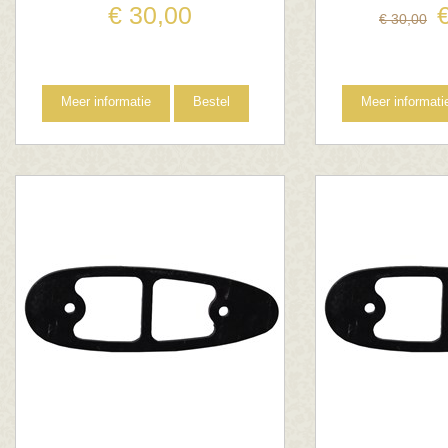
€
30
,
00
€
30
,
00
Meer informatie
Bestel
Meer informati