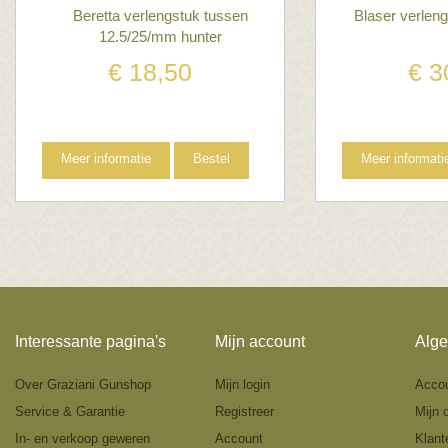
Beretta verlengstuk tussen
Blaser verlen
12.5/25/mm hunter
€
18
,
50
€
3
Meer informatie
Bestel
Meer informati
Interessante pagina's
Mijn account
Alge
Over Graziani Gunshop
Mijn login
Acco
Service & Garantie
Registreer
Mijn 
In- en verkoop geweren
Account
Klant