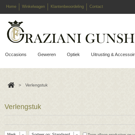
Home
Winkelwagen
Klantenbeoordeling
Contact
Occasions
Geweren
Optiek
Uitrusting & Accessoi
>
Verlengstuk
Verlengstuk
Merk
Sorteer op: Standaard
Toon alleen producten op v