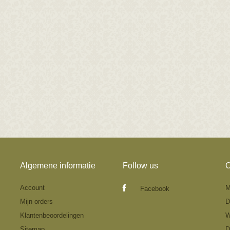
Algemene informatie
Follow us
O
Account
M
Facebook
Mijn orders
D
Klantenbeoordelingen
W
Sitemap
D