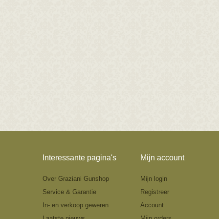
Interessante pagina's
Mijn account
Over Graziani Gunshop
Mijn login
Service & Garantie
Registreer
In- en verkoop geweren
Account
Laatste nieuws
Mijn orders