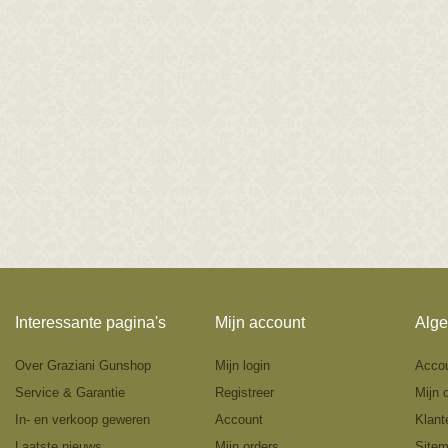
Interessante pagina's
Mijn account
Alge
Over Graziani Gunshop
Mijn login
Acco
Service & Garantie
Registreer
Mijn 
In- en verkoop geweren
Account
Klant
Laatste nieuws
Mijn orders
Site