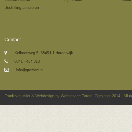
Bestelling annuleren
Contact
Kolbaanweg 5, 3845 LJ Harderwijk
0341 - 434 313
info@graziani.nl
Frank van Vliet
&
Webdesign by Webservice Totaal
. Copyright 2014 - All r