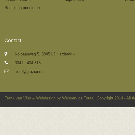
Bestelling annuleren
Contact
Kolbaanweg 5, 3845 LJ Harderwijk
0341 - 434 313
info@graziani.nl
Frank van Vliet
&
Webdesign by Webservice Totaal
. Copyright 2014 - All r