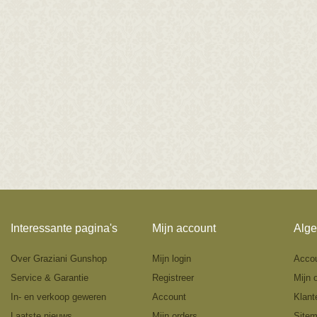
Interessante pagina's
Mijn account
Alge
Over Graziani Gunshop
Mijn login
Acco
Service & Garantie
Registreer
Mijn 
In- en verkoop geweren
Account
Klant
Laatste nieuws
Mijn orders
Site