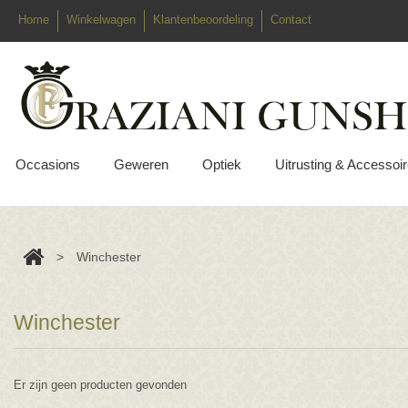
Home
Winkelwagen
Klantenbeoordeling
Contact
Occasions
Geweren
Optiek
Uitrusting & Accessoi
>
Winchester
Winchester
Er zijn geen producten gevonden