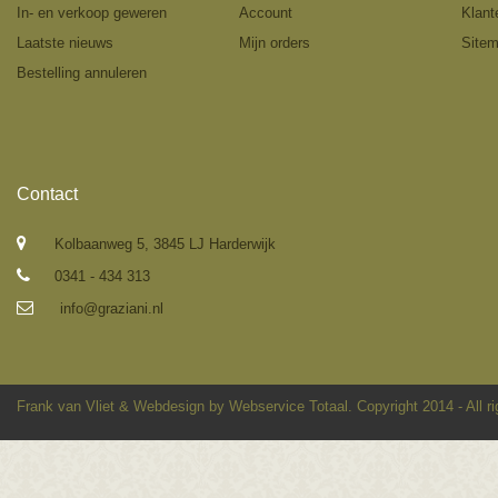
In- en verkoop geweren
Account
Klant
Laatste nieuws
Mijn orders
Site
Bestelling annuleren
Contact
Kolbaanweg 5, 3845 LJ Harderwijk
0341 - 434 313
info@graziani.nl
Frank van Vliet
&
Webdesign by Webservice Totaal
. Copyright 2014 - All r