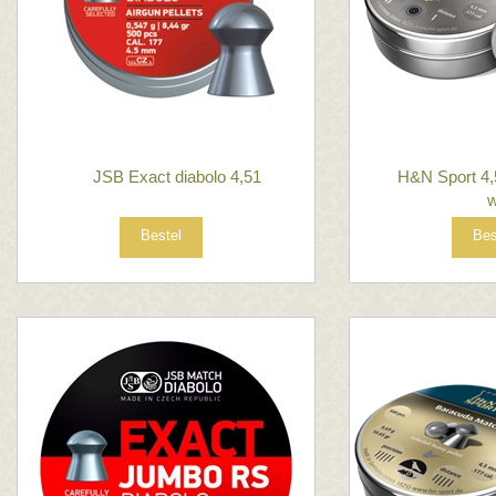
JSB Exact diabolo 4,51
H&N Sport 4,
w
Bestel
Bes