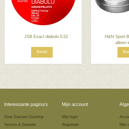
JSB Exact diabolo 5.52
H&N Sport 
alleen 
Bestel
Bes
Interessante pagina's
Mijn account
Alge
Over Graziani Gunshop
Mijn login
Acco
Service & Garantie
Registreer
Mijn 