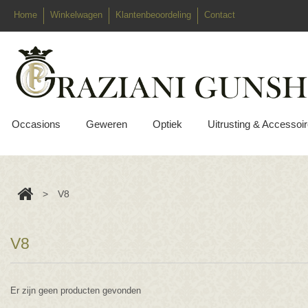
Home
Winkelwagen
Klantenbeoordeling
Contact
Occasions
Geweren
Optiek
Uitrusting & Accessoi
>
V8
V8
Er zijn geen producten gevonden