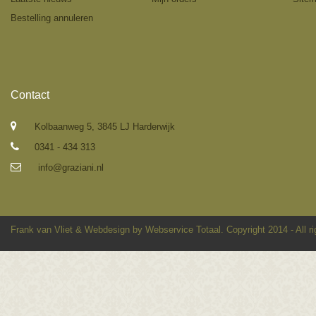
Bestelling annuleren
Contact
Kolbaanweg 5, 3845 LJ Harderwijk
0341 - 434 313
info@graziani.nl
Frank van Vliet
&
Webdesign by Webservice Totaal
. Copyright 2014 - All r