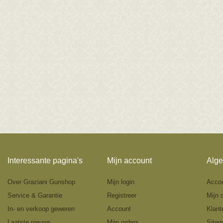
Interessante pagina's
Mijn account
Alge
Over Graziani Gunshop
Mijn login
Acco
Service & Garantie
Registreer
Mijn 
In- en verkoop geweren
Account
Klant
Laatste nieuws
Mijn orders
Site