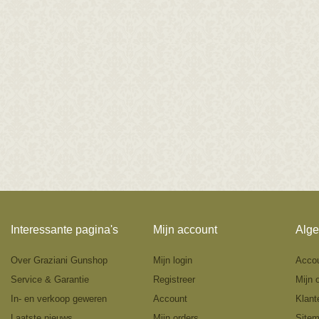
Interessante pagina's
Mijn account
Alge
Over Graziani Gunshop
Mijn login
Acco
Service & Garantie
Registreer
Mijn 
In- en verkoop geweren
Account
Klant
Laatste nieuws
Mijn orders
Site