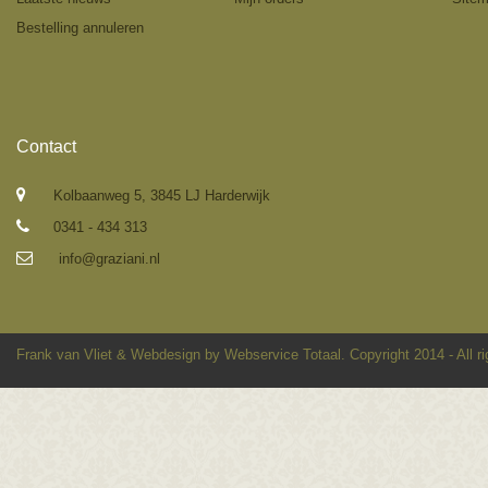
Bestelling annuleren
Contact
Kolbaanweg 5, 3845 LJ Harderwijk
0341 - 434 313
info@graziani.nl
Frank van Vliet
&
Webdesign by Webservice Totaal
. Copyright 2014 - All r