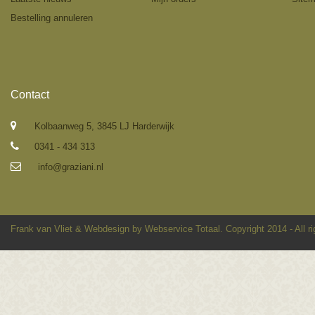
Bestelling annuleren
Contact
Kolbaanweg 5, 3845 LJ Harderwijk
0341 - 434 313
info@graziani.nl
Frank van Vliet
&
Webdesign by Webservice Totaal
. Copyright 2014 - All r