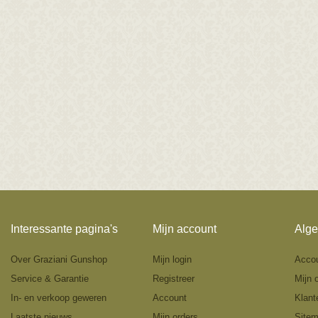
Interessante pagina's
Mijn account
Alge
Over Graziani Gunshop
Mijn login
Acco
Service & Garantie
Registreer
Mijn 
In- en verkoop geweren
Account
Klant
Laatste nieuws
Mijn orders
Site