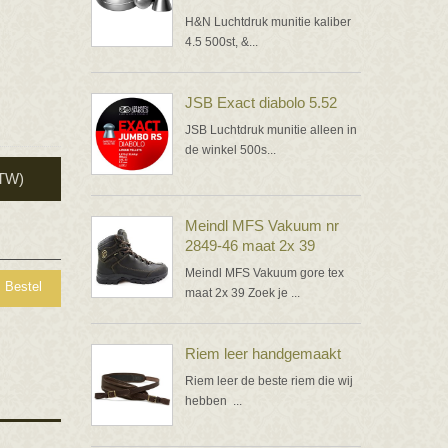
H&N Luchtdruk munitie kaliber
4.5 500st, &...
JSB Exact diabolo 5.52
JSB Luchtdruk munitie alleen in
de winkel 500s...
BTW)
Meindl MFS Vakuum nr
2849-46 maat 2x 39
Meindl MFS Vakuum gore tex
Bestel
maat 2x 39 Zoek je ...
Riem leer handgemaakt
Riem leer de beste riem die wij
hebben ...