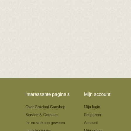
Interessante pagina's
Mijn account
Over Graziani Gunshop
Mijn login
Service & Garantie
Registreer
In- en verkoop geweren
Account
Laatste nieuws
Mijn orders