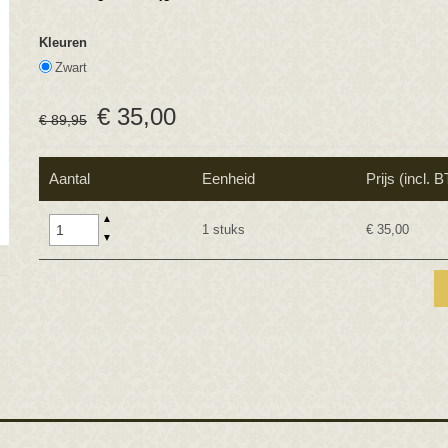
Kleuren
Zwart
€
35
,
00
€
89
,
95
Aantal
Eenheid
Prijs (incl. 
▲
1 stuks
€ 35,00
▼