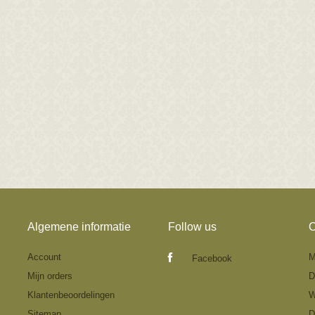
Algemene informatie
Follow us
O
Account
M
Facebook
Mijn orders
D
Klantenbeoordelingen
W
Sitemap
D